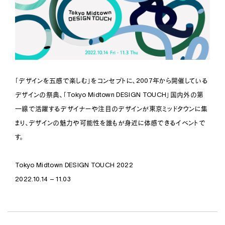
2023.6.25
Exhibition
2018
Denka Head Office
DOMUS MAGAZINE（ITALY）、特別企画号『ECO WORLD』に
2022
”FLOW” Tilt
Nihonbashi Tokyo
Office
て”FLOW”をご紹介いただきました。
Chair
2018
Barbour
2022
”FLOW” Side Arm
2023.6.25
Kobe Hyogo
Retail
Chair
デザイン情報サイトJDN、ミランデザインウィーク2023出展リポートに
2017
beautiful people atelier
FLOW -FUTURE LANDFILL-をご紹介いただきました。
2022
”FLOW” Short Back
Aoyama Tokyo
Retail
「デザインを五感で楽しむ」をコンセプトに、2007年から開催している
Chair
2016
Kobe Leather Cloth
2023.6.15
デザインの祭典、「Tokyo Midtown DESIGN TOUCH」国内外の第
2022
”FLOW” Put
Kobe Hyogo
Office
ARCHITECTURAL DIGEST（US）にて、Milan Design Weekで発
Chair
一線で活躍するデザイナーや注目のデザインが東京ミッドタウンに集
表いたしました”FLOW”をご紹介いただきました。
2014
DiEGO
2022
”FLOW” High Back
Omotesando Tokyo
Retail
まり、デザインの魅力や可能性を誰もが身近に体感できるイベントで
2023.6.12
Chair
す。
Ala Champ Magazine“PORTRAIT”にて、山本大介のインタビュー
2022
”FLOW” Cross Stool
が掲載されました。
Chair
Tokyo Midtown DESIGN TOUCH 2022
2022
”FLOW” Arm Chair
More
2022.10.14 – 11.03
Chair
2022
”FLOW” Enzo Mari Homage Chair
Chair