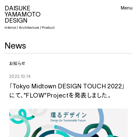
DAISUKE
DAISUKE
Menu
YAMAMOTO
YAMAMOTO
Close
DESIGN
DESIGN
Interior / Architecture / Product
Interior / Architecture / Product
News
About
Interior / Architecture
お知らせ
Product
2022.10.14
2021
beautiful people unseen archives during the
pandemic
「Tokyo Midtown DESIGN TOUCH 2022」
News
Aoyama Tokyo
Retail
2023
“FLOW” -FUTURE LANDFILL- Milan Design
にて、“FLOW”Projectを発表しました。
Week 2023 DROPCITY
2020
beautiful people NAGOYA
Press / Lecture
Exhibition
Nagoya Aichi
Retail
2023.7.5
2023
“FLOW” -OVERVIEW- Milan Design Week
2019
beautiful people SHIBUYA
PEN MAGAZINE（JAPAN）8月号、“ジャーナリストが選ぶミラノデザイ
Job
2023 DROPCITY
Shibuya Tokyo
Retail
ンウィークの注目作品”にてdesign boomの創設者Birgit Lohmann
Exhibition
さんにご紹介いただきました。
2019
PARCO MUSEUM TOKYO
Contact
2022
”FLOW” Tokyo Midtown DESIGN TOUCH
Shibuya Tokyo
Gallery / Museum