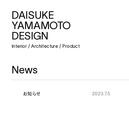
DAISUKE
DAISUKE
YAMAMOTO
YAMAMOTO
DESIGN
DESIGN
Interior / Architecture / Product
Interior / Architecture / Product
News
About
Interior / Architecture
お知らせ
2023.7.5
Product
2021
beautiful people unseen arch
2020
beautiful people NAGOYA
News