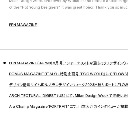
Milan Design Week’s Noteworthy Works” in the feature article. Bir
of the “Hot Young Designers”. It was great honor. Thank you so much
PEN MAGAZINE
DOMUS MAGAZINE（ITALY）、特別企画号『ECO WORLD』にて”FLO
デザイン情報サイトJDN、ミランデザインウィーク2023出展リポートにFLOW -
ARCHITECTURAL DIGEST（US）にて、Milan Design Weekで
Ala Champ Magazine“PORTRAIT”にて、山本大介のインタビューが掲