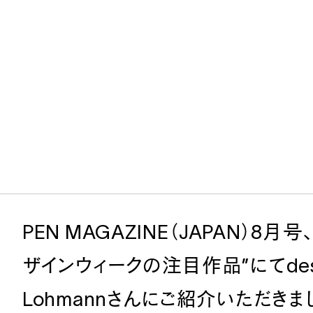
PEN MAGAZINE（JAPAN）8
ザインウィークの注目作品”にてdesig
ives during the pandemic
Aoyama 
Lohmannさんにご紹介いただきま
Nagoya A