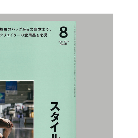
Tokyo
Retail
Exhibition
Tokyo
Gallery / Museum
Exhibition
hi Tokyo
Office
Exhibition
Birgit Lohmannさんにご紹介いただきました。
ogo
Retail
Chair
Tokyo
Retail
Chair
た。
ogo
Office
Chair
ndo Tokyo
Retail
Chair
Chair
Chair
Chair
Chair