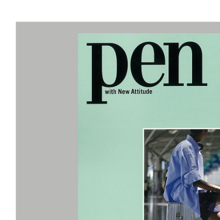
 Milan Design Week 2023 DROPCITY
Shibuya 
Design Week 2023 DROPCITY
Shibuya 
SIGN TOUCH
Nihonbas
、“ジャーナリストが選ぶミラノデザインウィークの注目作品”にてdesign boomの創設者
Kobe Hy
別企画号『ECO WORLD』にて”FLOW”をご紹介いただきました。
Aoyama 
ーク2023出展リポートにFLOW -FUTURE LANDFILL-をご紹介いただきまし
Kobe Hy
にて、Milan Design Weekで発表いたしました”FLOW”をご紹介いただきました。
Omotesa
RAIT”にて、山本大介のインタビューが掲載されました。
hair