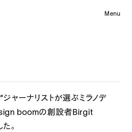
Menu
Close
月号、“ジャーナリストが選ぶミラノデ
n boomの創設者Birgit
Tokyo
Retail
した。
ichi
Retail