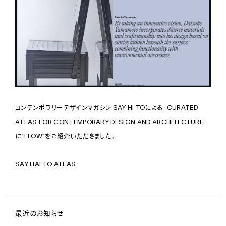
2023.6.25
Exhibition
2018
Denka Head Office
DOMUS MAGAZINE（ITALY）、特別企画号『ECO WORLD』に
2022
”FLOW” Tilt
Nihonbashi Tokyo
Office
て”FLOW”をご紹介いただきました。
Chair
2018
Barbour
2022
”FLOW” Side Arm
2023.6.25
Kobe Hyogo
Retail
Chair
デザイン情報サイトJDN、ミランデザインウィーク2023出展リポートに
2017
beautiful people atelier
FLOW -FUTURE LANDFILL-をご紹介いただきました。
2022
”FLOW” Short Back
Aoyama Tokyo
Retail
Chair
2016
Kobe Leather Cloth
2023.6.15
2022
”FLOW” Put
Kobe Hyogo
Office
ARCHITECTURAL DIGEST（US）にて、Milan Design Weekで発
Chair
コンテンポラリーデザインマガジン SAY HI TOによる「CURATED
表いたしました”FLOW”をご紹介いただきました。
2014
DiEGO
2022
”FLOW” High Back
ATLAS FOR CONTEMPORARY DESIGN AND ARCHITECTURE」
Omotesando Tokyo
Retail
2023.6.12
Chair
に“FLOW”をご紹介いただきました。
Ala Champ Magazine“PORTRAIT”にて、山本大介のインタビュー
2022
”FLOW” Cross Stool
が掲載されました。
Chair
SAY HAI TO ATLAS
2022
”FLOW” Arm Chair
More
Chair
2022
”FLOW” Enzo Mari Homage Chair
Chair
最近のお知らせ