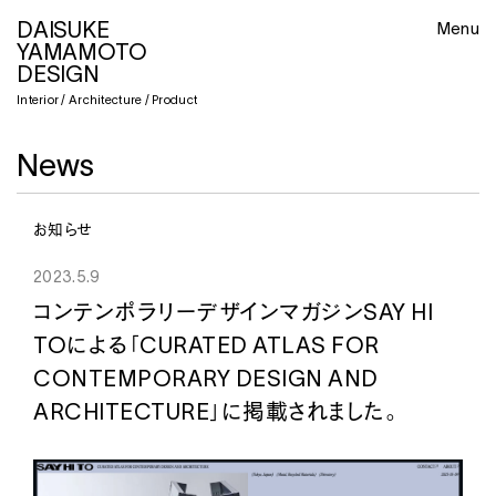
DAISUKE
DAISUKE
Menu
YAMAMOTO
YAMAMOTO
Close
DESIGN
DESIGN
Interior / Architecture / Product
Interior / Architecture / Product
News
About
Interior / Architecture
お知らせ
Product
2023.5.9
2021
beautiful people unseen archives during the
pandemic
コンテンポラリーデザインマガジンSAY HI
News
Aoyama Tokyo
Retail
2023
“FLOW” -FUTURE LANDFILL- Milan Design
TOによる「CURATED ATLAS FOR
Week 2023 DROPCITY
2020
beautiful people NAGOYA
Press / Lecture
CONTEMPORARY DESIGN AND
Exhibition
Nagoya Aichi
Retail
2023.7.5
ARCHITECTURE」に掲載されました。
2023
“FLOW” -OVERVIEW- Milan Design Week
2019
beautiful people SHIBUYA
PEN MAGAZINE（JAPAN）8月号、“ジャーナリストが選ぶミラノデザイ
Job
2023 DROPCITY
Shibuya Tokyo
Retail
ンウィークの注目作品”にてdesign boomの創設者Birgit Lohmann
Exhibition
さんにご紹介いただきました。
2019
PARCO MUSEUM TOKYO
Contact
2022
”FLOW” Tokyo Midtown DESIGN TOUCH
Shibuya Tokyo
Gallery / Museum