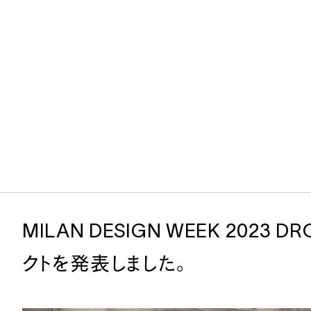
MILAN DESIGN WEEK 2023 
クトを発表しました。
ives during the pandemic
Aoyama 
Nagoya A