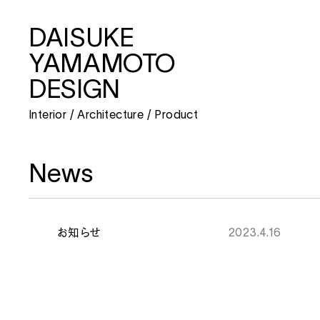
DAISUKE
DAISUKE
YAMAMOTO
YAMAMOTO
DESIGN
DESIGN
Interior / Architecture / Product
Interior / Architecture / Product
News
About
Interior / Architecture
お知らせ
2023.4.16
Product
2021
beautiful people unseen arch
2020
beautiful people NAGOYA
News