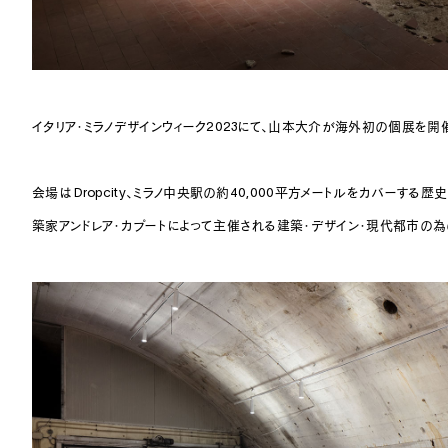
イタリア・ミラノデザインウィーク2023にて、山本大介が海外初の個展を開
会場は Dropcity、ミラノ中央駅の約40,000平方メートルをカバーする歴史的
築家アンドレア・カプートによって主催される建築・デザイン・現代都市の為