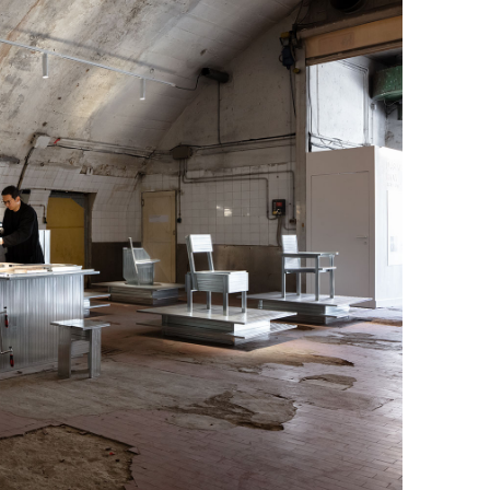
Tokyo
Retail
Exhibition
Tokyo
Gallery / Museum
Exhibition
hi Tokyo
Office
Exhibition
Birgit Lohmannさんにご紹介いただきました。
ogo
Retail
Chair
Tokyo
Retail
Chair
た。
ogo
Office
Chair
ndo Tokyo
Retail
Chair
Chair
Chair
Chair
Chair