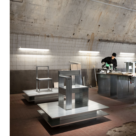
 Milan Design Week 2023 DROPCITY
Shibuya 
Design Week 2023 DROPCITY
Shibuya 
SIGN TOUCH
Nihonbas
、“ジャーナリストが選ぶミラノデザインウィークの注目作品”にてdesign boomの創設者
Kobe Hy
別企画号『ECO WORLD』にて”FLOW”をご紹介いただきました。
Aoyama 
ーク2023出展リポートにFLOW -FUTURE LANDFILL-をご紹介いただきまし
Kobe Hy
にて、Milan Design Weekで発表いたしました”FLOW”をご紹介いただきました。
Omotesa
RAIT”にて、山本大介のインタビューが掲載されました。
hair